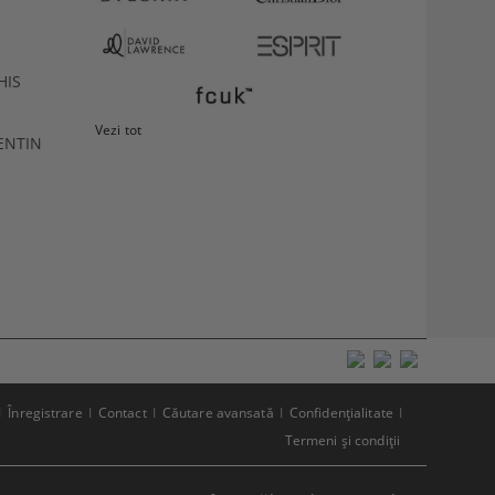
HIS
Vezi tot
ENTIN
Înregistrare
Contact
Căutare avansată
Confidenţialitate
Termeni şi condiţii