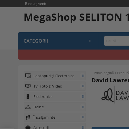
Bine ați venit!
MegaShop SELITON 
CATEGORII
Prima pagină
Producă
Laptopuri și Electronice
David Lawre
TV, Foto & Video
Electronice
Haine
Încălțăminte
Accesorii