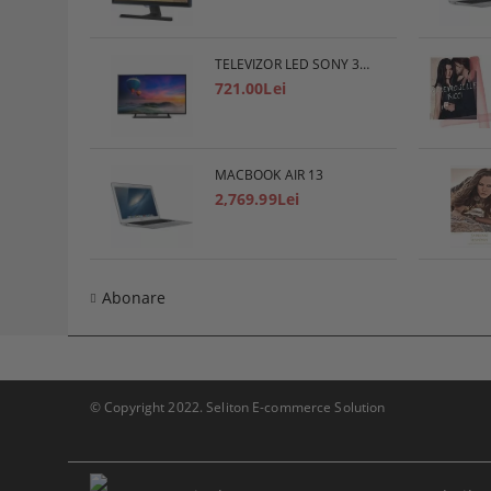
TELEVIZOR LED SONY 32R400CB, 32" (80 СМ), HD
721.00Lei
MACBOOK AIR 13
2,769.99Lei
Abonare
© Copyright 2022. Seliton E-commerce Solution