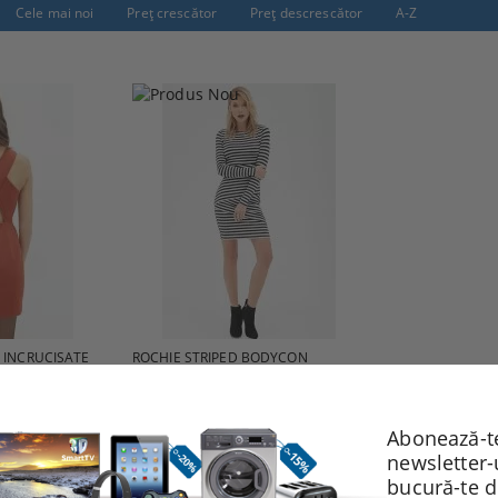
Cele mai noi
Preţ crescător
Preţ descrescător
A-Z
 INCRUCISATE
ROCHIE STRIPED BODYCON
150.00Lei
Vezi detalii
Vezi detalii
Abonează-te
newsletter-
bucură-te 