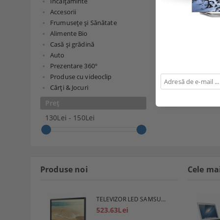
Page 1 of 1
Încălțăminte
Accesorii
Frumusețe și Sănătate
Alimente Bio
Casă și grădină
Auto
Prezentare 360°
Produse cu videoclip
Cărți & Jocuri
Preț
130Lei - 150Lei
Produse noi
Cele ma
TELEVIZOR LED SAMSUNG
523.63Lei