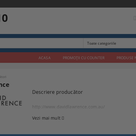
10
ACASA
PROMOŢII CU COUNTER
PRODUSE 
tori
nce
Descriere producător
http://www.davidlawrence.com.au/
Vezi mai mult