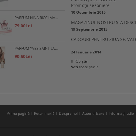
Promoţii sezoniere
10 Octombrie 2015
PARFUM NINA RICCI MADEMOISELLE RICCI
MAGAZINUL NOSTRU S-A DESC
79.00Lei
19 Septembrie 2015
CADOURI PENTRU ZIUA SF. VAL
PARFUM YVES SAINT LAURENT SAHARIENNE
24 Ianuarie 2014
90.50Lei
RSS știri
Vezi toate știrile
Prima pagină
Retur marfă
Despre noi
Autentificare
Informaţii utile