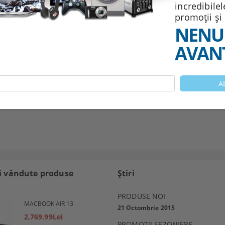
incredibile
promoții și
NENU
AVANT
i vândute produse
Ştiri
PRODUSE NOI
MACBOOK AIR 13
21 Octombrie 2015
2,769.99Lei
PROMOŢII SEZONIERE