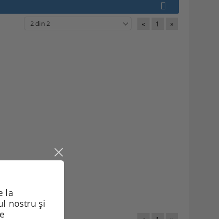
«
1
»
 la
ul nostru și
de