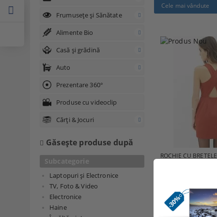
Cele mai vândute
Frumusețe și Sănătate
Alimente Bio
Casă și grădină
Auto
Prezentare 360°
Produse cu videoclip
Cărți & Jocuri
Găseşte produse după
ROCHIE CU BRETELE
Subcategorie
130.00Lei
Laptopuri și Electronice
TV, Foto & Video
Electronice
Haine