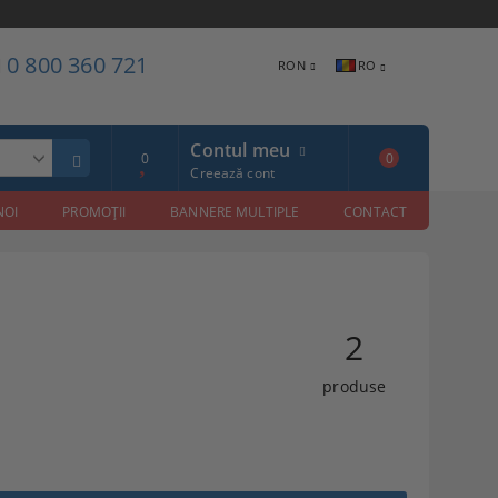
0 800 360 721
RON
RO
Contul meu
0
0
Creează cont
NOI
PROMOŢII
BANNERE MULTIPLE
CONTACT
2
produse