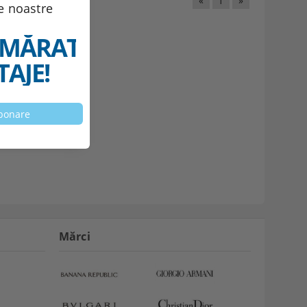
«
1
»
le noastre
MĂRATELE
AJE!
Mărci