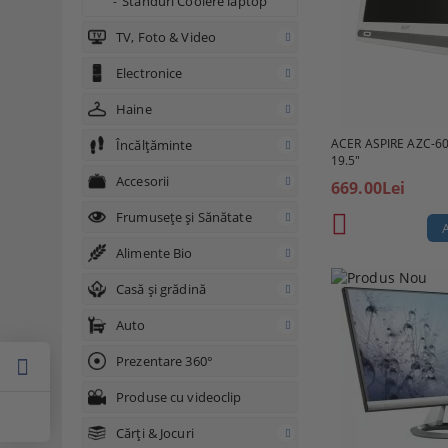
Standuri Coolere laptop
TV, Foto & Video
Electronice
Haine
ACER ASPIRE AZC-60
Încălțăminte
19.5"
Accesorii
669.00Lei
Frumusețe și Sănătate
Alimente Bio
Casă și grădină
Auto
Prezentare 360°
Produse cu videoclip
Cărți & Jocuri