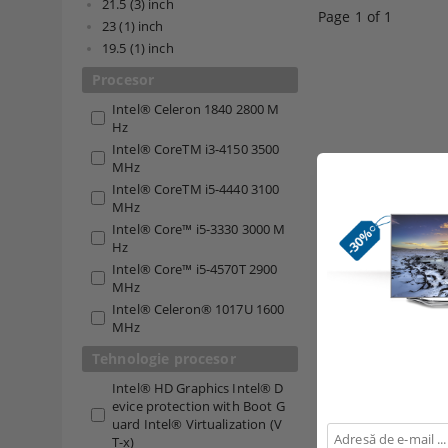
21.5 (3)
inch
Page 1 of 1
23 (1)
inch
19.5 (1)
inch
Procesor
Intel® Celeron 1840 2800 M
Hz
Intel® CoreTM i3-4150 3500
MHz
Intel® CoreTM i5-4440 3100
MHz
Intel® Core™ i5-3330 3000 M
Hz
Intel® Core™ i5-4570T 2900
MHz
Intel® Celeron® 1017U 1600
MHz
Tehnologie procesor
Intel® HD Graphics Intel® D
evice protеction with Boot G
uard Intel® Virtualization (V
T-x)