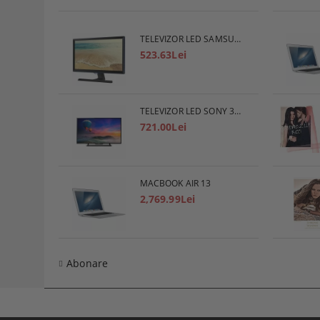
TELEVIZOR LED SAMSUNG
523.63Lei
TELEVIZOR LED SONY 32R400CB, 32" (80 СМ), HD
721.00Lei
MACBOOK AIR 13
2,769.99Lei
Abonare