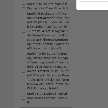
Intel InTru 3D Intel Wireless
Display Intel Clear Video HD
Intel® Virtualization (VT-x) I
ntel® Virtualization for Direc
ted I/O (VT-d) Intel® VT-x wit
h Extended Page Tables (EP
T) Intel® 64 Intel® My WiFi I
dle States Enhanced Intel Sp
eedStep® Thermal Monitori
ng Intel® Identity Protection
AES New Instructions S
Intel® Turbo Boost Technol
ogy Intel® vPro Intel® Hype
r-Threading Intel® Virtualiza
tion (VT-x) Intel® Virtualizati
on for Directed I/O (VT-d) Int
el® VT-x with Extended Page
Tables (EPT) Intel® TSX-NI In
tel® 64 Idle States Intel® My
WiFi Enhanced Intel S
Intel Virtualization Thermal
Monitoring Execute Disable
Bit