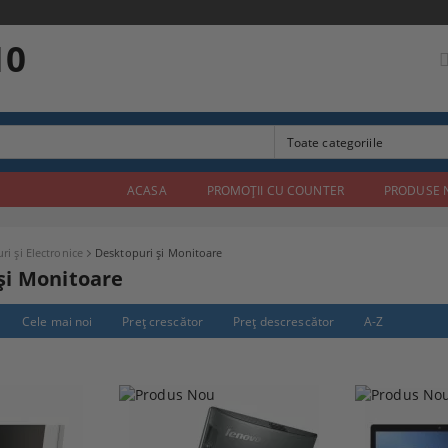
10
ACASA
PROMOŢII CU COUNTER
PRODUSE 
ri și Electronice
Desktopuri și Monitoare
și Monitoare
Cele mai noi
Preţ crescător
Preţ descrescător
A-Z