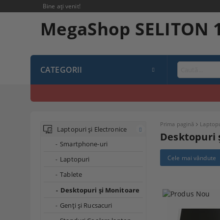
Bine ați venit!
MegaShop SELITON 
CATEGORII
Prima pagină
Laptopu
Laptopuri și Electronice
Desktopuri 
Smartphone-uri
Cele mai vândute
Laptopuri
Tablete
Desktopuri și Monitoare
Genți și Rucsacuri