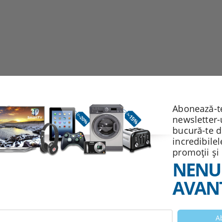
Abonează-te
newsletter-
bucură-te 
incredibile
promoții și
NENU
AVANT