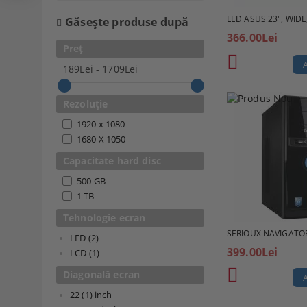
LED ASUS 23", WIDE
Găseşte produse după
366.00Lei
Preț
189Lei - 1709Lei
Rezoluție
1920 x 1080
1680 X 1050
Capacitate hard disc
500 GB
1 TB
Tehnologie ecran
SERIOUX NAVIGATO
LED (2)
399.00Lei
LCD (1)
Diagonală ecran
22 (1)
inch