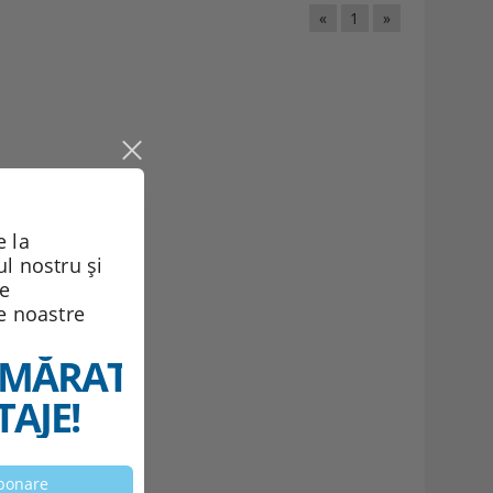
«
1
»
 la
ul nostru și
de
le noastre
MĂRATELE
AJE!