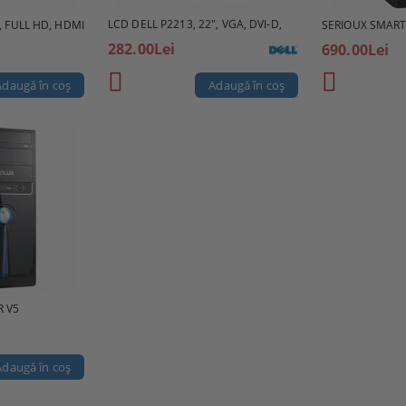
LCD DELL P2213, 22", VGA, DVI-D,
, FULL HD, HDMI
SERIOUX SMART
282.00Lei
690.00Lei
R V5