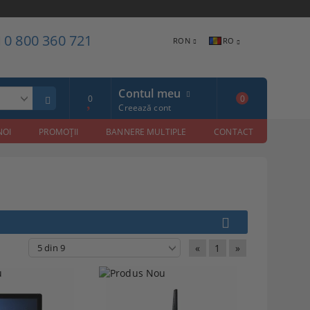
0 800 360 721
RON
RO
Contul meu
0
0
Creează cont
NOI
PROMOŢII
BANNERE MULTIPLE
CONTACT
«
1
»