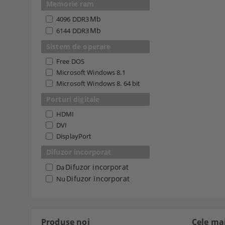
Memorie ram
Mb
4096 DDR3
Mb
6144 DDR3
Sistem de operare
Free DOS
Microsoft Windows 8.1
Microsoft Windows 8. 64 bit
Porturi digitale
HDMI
DVI
DisplayPort
Difuzor incorporat
Difuzor incorporat
Da
Difuzor incorporat
Nu
Produse noi
Cele ma