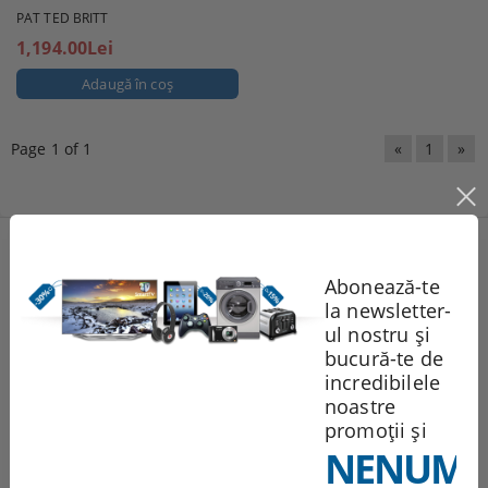
PAT TED BRITT
1,194.00Lei
Page 1 of 1
«
1
»
Produse noi
Abonează-te
la newsletter-
TELEVIZOR LED SAMSUNG
ul nostru și
523.63Lei
bucură-te de
incredibilele
noastre
TELEVIZOR LED SONY 32R400CB, 32" (80 СМ), HD
promoții și
721.00Lei
NENUMĂ