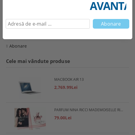
AVANTAJ
MACBOOK AIR 13
2,769.99Lei
Abonare
Cele mai vândute produse
MACBOOK AIR 13
2,769.99Lei
PARFUM NINA RICCI MADEMOISELLE RICCI
79.00Lei