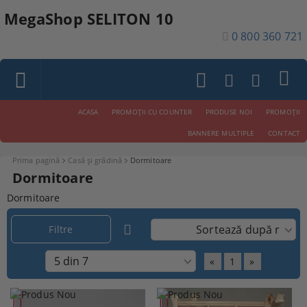
MegaShop SELITON 10
0 800 360 721
ACASA
PROMOŢII CU COUNTER
PRODUSE NOI
PROMOŢII
BANNERE MULTIPLE
CONTACT
Prima pagină
Casă și grădină
Dormitoare
Dormitoare
Dormitoare
Filtre
«
1
»