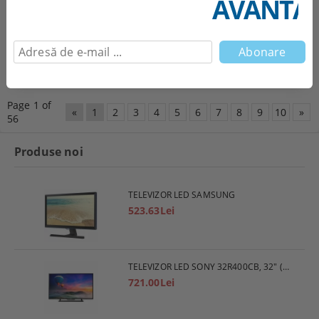
AVANTAJ
ROCHIE STRUCTURED PLEATED A-
HARRY POTTER ȘI PRINȚUL
LINE
SEMIPUR
145.00Lei
24.00Lei
Vezi detalii
Page 1 of
«
1
2
3
4
5
6
7
8
9
10
»
56
Produse noi
TELEVIZOR LED SAMSUNG
523.63Lei
TELEVIZOR LED SONY 32R400CB, 32" (80 СМ), HD
721.00Lei