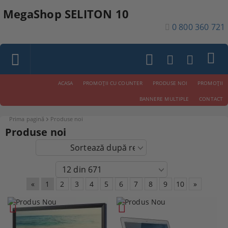
MegaShop SELITON 10
0 800 360 721
ACASA
PROMOŢII CU COUNTER
PRODUSE NOI
PROMOŢII
BANNERE MULTIPLE
CONTACT
Prima pagină
Produse noi
Produse noi
«
1
2
3
4
5
6
7
8
9
10
»