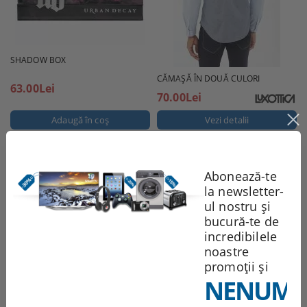
SHADOW BOX
CĂMAȘĂ ÎN DOUĂ CULORI
63.00Lei
70.00Lei
Vezi detalii
Abonează-te
la newsletter-
ul nostru și
bucură-te de
incredibilele
noastre
promoții și
NENUMĂ