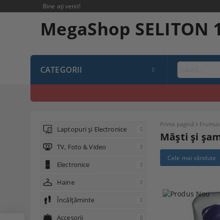
Bine ați venit!
MegaShop SELITON 
CATEGORII
Prima pagină
Frumuse
Laptopuri și Electronice
Măşti şi şa
TV, Foto & Video
Cele mai vândute
Electronice
Haine
Încălțăminte
Accesorii