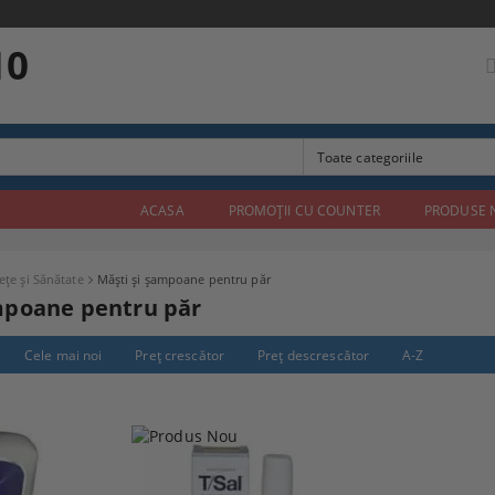
10
ACASA
PROMOŢII CU COUNTER
PRODUSE 
țe și Sănătate
Măşti şi şampoane pentru păr
mpoane pentru păr
Cele mai noi
Preţ crescător
Preţ descrescător
A-Z