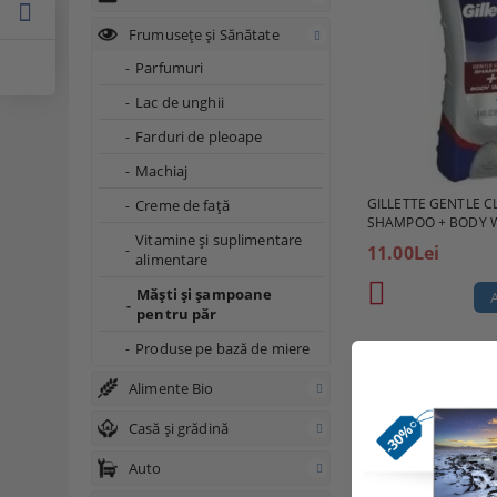
Frumusețe și Sănătate
Parfumuri
Lac de unghii
Farduri de pleoape
Machiaj
GILLETTE GENTLE CL
Creme de faţă
SHAMPOO + BODY 
Vitamine şi suplimentare
11.00Lei
alimentare
Măşti şi şampoane
pentru păr
Produse pe bază de miere
Page 1 of 1
Alimente Bio
Casă și grădină
Auto