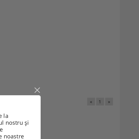
«
1
»
 la
ul nostru și
de
le noastre