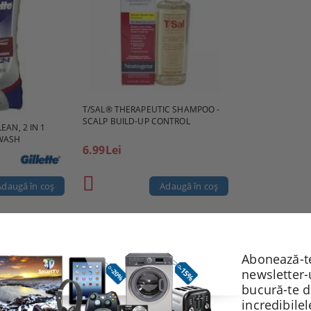
T/SAL® THERAPEUTIC SHAMPOO -
SCALP BUILD-UP CONTROL
EAN, 2 IN 1
WASH
6.99Lei
Abonează-te
newsletter-
bucură-te 
incredibile