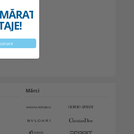
MĂRATELE
AJE!
Mărci