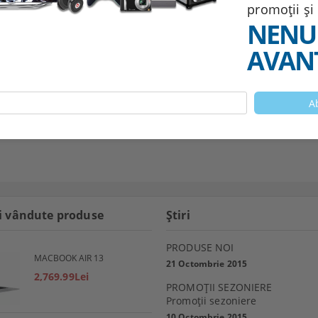
promoții și
NENU
AVANT
i vândute produse
Ştiri
PRODUSE NOI
MACBOOK AIR 13
21 Octombrie 2015
2,769.99Lei
PROMOŢII SEZONIERE
Promoţii sezoniere
10 Octombrie 2015