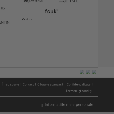
HIS
Vezi tot
ENTIN
Înregistrare
Contact
Căutare avansată
Confidenţialitate
Termeni şi condiţii
Informatiile mele personale