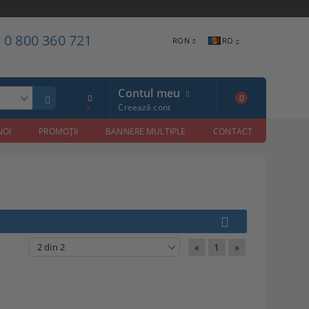
0 800 360 721
RON
RO
Contul meu
0
0
Creează cont
NOI
PROMOŢII
BANNERE MULTIPLE
CONTACT
«
1
»