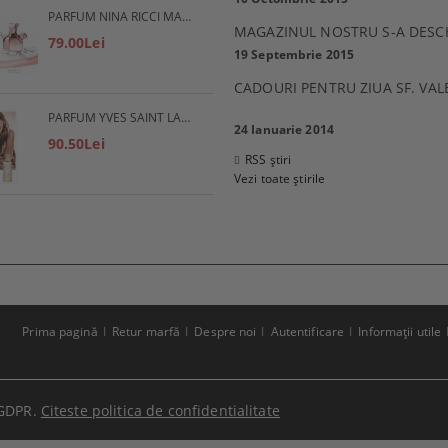
PARFUM NINA RICCI MADEMOISELLE RICCI
MAGAZINUL NOSTRU S-A DESC
79.00Lei
19 Septembrie 2015
CADOURI PENTRU ZIUA SF. VAL
PARFUM YVES SAINT LAURENT SAHARIENNE
24 Ianuarie 2014
90.50Lei
RSS știri
Vezi toate știrile
Prima pagină
Retur marfă
Despre noi
Autentificare
Informaţii utile
GDPR.
Citeste politica de confidentialitate