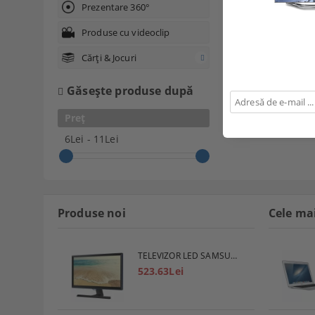
Prezentare 360°
Produse cu videoclip
Cărți & Jocuri
Găseşte produse după
Preț
6Lei - 11Lei
Produse noi
Cele ma
TELEVIZOR LED SAMSUNG
523.63Lei