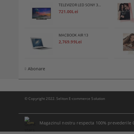
TELEVIZOR LED SONY 32R400CB, 32" (80 СМ), HD
721.00Lei
MACBOOK AIR 13
2,769.99Lei
Abonare
© Copyright 2022. Seliton E-commerce Solution
Magazinul nostru respecta 100% prevederile 
GDPR