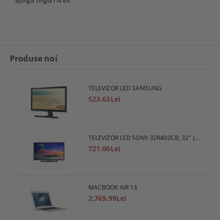
ajungă singuri la ea.
Produse noi
TELEVIZOR LED SAMSUNG
523.63Lei
TELEVIZOR LED SONY 32R400CB, 32" (80 СМ), HD
721.00Lei
MACBOOK AIR 13
2,769.99Lei