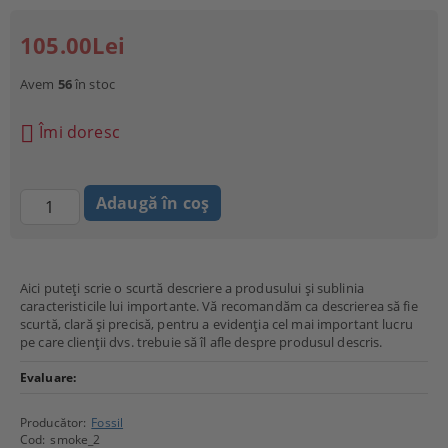
105.00Lei
Avem
56
în stoc
Îmi doresc
Aici puteți scrie o scurtă descriere a produsului și sublinia
caracteristicile lui importante. Vă recomandăm ca descrierea să fie
scurtă, clară și precisă, pentru a evidenția cel mai important lucru
pe care clienții dvs. trebuie să îl afle despre produsul descris.
Evaluare:
Producător:
Fossil
Cod:
smoke_2