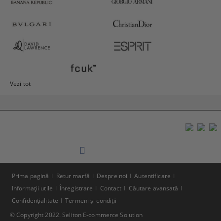
Vezi tot
Prima pagină
Retur marfă
Despre noi
Autentificare
Informaţii utile
Înregistrare
Contact
Căutare avansată
Confidenţialitate
Termeni şi condiţii
© Copyright 2022. Seliton E-commerce Solution