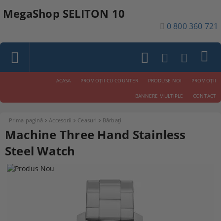
MegaShop SELITON 10
0 800 360 721
ACASA
PROMOŢII CU COUNTER
PRODUSE NOI
PROMOŢII
BANNERE MULTIPLE
CONTACT
Prima pagină
Accesorii
Ceasuri
Bărbați
Machine Three Hand Stainless
Steel Watch