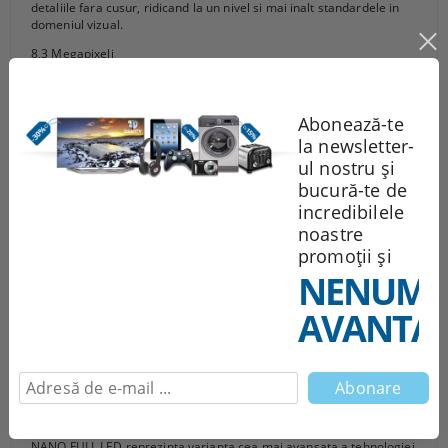
detaliile fara cusur, ridicand la un nivel si mai inalt standardele in
domeniul vizual.
8,3 Megapixeli
Caracteristica LG ULTRA HD va invita la un nivel nou de rezolutie,
surprinzandu-va cu 8,3 Megapixeli care furnizeaza imagini cu
detalii si claritate uimitoare. Sunt afisati de patru ori mai multi pixeli
Abonează-te
decat in cazul inaltei definitii integrale (Full HD) si de 8 ori mai multi
decat la folosirea inaltei definitii (HD). Delectati-va cu cele mai
la newsletter-
minunate imagini din istoria televiziunii.
ul nostru și
Tru-ULTRA HD Engine
bucură-te de
Cand rezoluntia imaginilor obisnuite este imbunatatita, sofisticatul
incredibilele
algoritm al Tru-ULTRA HD Engine va aduce si mai aproape de
noastre
calitatea ULTRA HD. Televizorul LG ULTRA HD, cu puternicul sau
motor va satisface pe deplin telespectatorul prin detaliile fara
promoții și
cusur, ridicand la un nivel si mai inalt standardele in domeniul
NENUMĂ
vizual.
AVANTAJ
Triple XD Engine
Beneficiati de perfectiunea pura a culorilor, a contrastului si a
claritatii, obtinuta cu puternicul motor Triple XD. Cel mai recent si
mai avansat motor LG Triple XD, atinge nivele de excelenta din
punctul de vedere al culorii, contrastului si claritatii si asigurand
obtinerea de imagini de cea mai inalta calitate si performanta.
NANO FULL LED
NANO FULL LED reprezinta varianta cea mai avansata a tehnologiei