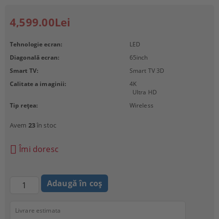
4,599.00Lei
Tehnologie ecran:
LED
Diagonală ecran:
65
inch
Smart TV:
Smart TV 3D
Calitate a imaginii:
4K
Ultra HD
Tip rețea:
Wireless
Avem
23
în stoc
Îmi doresc
Livrare estimata